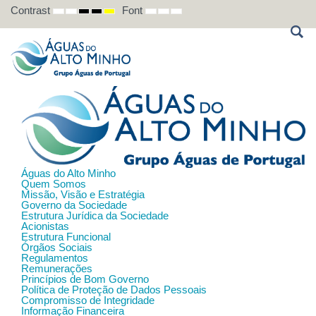
Contrast
Font
DEFAULT
NIGHT
HIGH
HIGH
HIGH
SET
SET
SET
MODE
MODE
CONTRAST
CONTRAST
CONTRAST
SMALLER
DEFAULT
LARGER
BLACK
BLACK
YELLOW
FONT
FONT
FONT
WHITE
YELLOW
BLACK
MODE
MODE
MODE
Águas do Alto Minho
Quem Somos
Missão, Visão e Estratégia
Governo da Sociedade
Estrutura Jurídica da Sociedade
Acionistas
Estrutura Funcional
Órgãos Sociais
Regulamentos
Remunerações
Princípios de Bom Governo
Política de Proteção de Dados Pessoais
Compromisso de Integridade
Informação Financeira